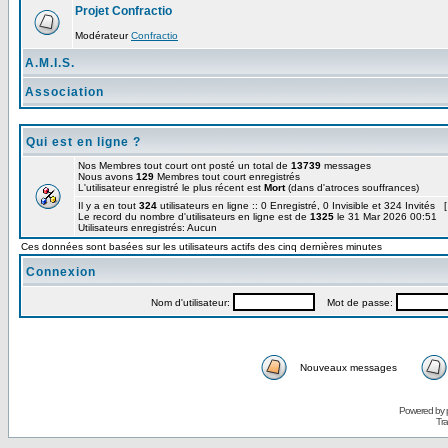
Projet Confractio
Modérateur
Confractio
A.M.I.S.
Association
Qui est en ligne ?
Nos Membres tout court ont posté un total de
13739
messages
Nous avons
129
Membres tout court enregistrés
L'utilisateur enregistré le plus récent est
Mort
(dans d'atroces souffrances)
Il y a en tout
324
utilisateurs en ligne :: 0 Enregistré, 0 Invisible et 324 Invités 
Le record du nombre d'utilisateurs en ligne est de
1325
le 31 Mar 2026 00:51
Utilisateurs enregistrés: Aucun
Ces données sont basées sur les utilisateurs actifs des cinq dernières minutes
Connexion
Nom d'utilisateur:
Mot de passe:
Nouveaux messages
Powered by
Tra