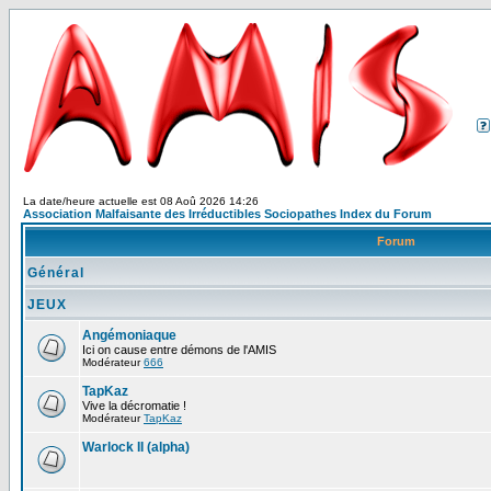
La date/heure actuelle est 08 Aoû 2026 14:26
Association Malfaisante des Irréductibles Sociopathes Index du Forum
Forum
Général
JEUX
Angémoniaque
Ici on cause entre démons de l'AMIS
Modérateur
666
TapKaz
Vive la décromatie !
Modérateur
TapKaz
Warlock II (alpha)