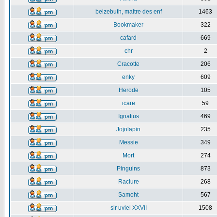
belzebuth, maitre des enf
1463
Bookmaker
322
cafard
669
chr
2
Cracotte
206
enky
609
Herode
105
icare
59
Ignatius
469
Jojolapin
235
Messie
349
Mort
274
Pinguins
873
Raclure
268
Samoht
567
sir uviel XXVII
1508